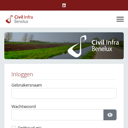
Inloggen
Gebruikersnaam
Wachtwoord
Toon wa
Onthoud mij